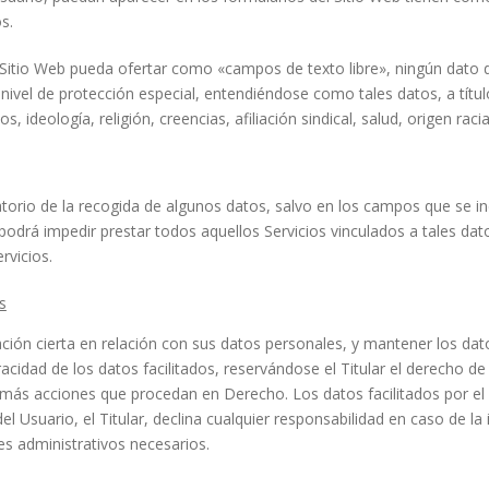
s.
el Sitio Web pueda ofertar como «campos de texto libre», ningún dato 
ivel de protección especial, entendiéndose como tales datos, a título 
, ideología, religión, creencias, afiliación sindical, salud, origen racia
gatorio de la recogida de algunos datos, salvo en los campos que se i
odrá impedir prestar todos aquellos Servicios vinculados a tales dato
rvicios.
s
ón cierta en relación con sus datos personales, y mantener los datos 
acidad de los datos facilitados, reservándose el Titular el derecho de
 demás acciones que procedan en Derecho. Los datos facilitados por el
l Usuario, el Titular, declina cualquier responsabilidad en caso de la
es administrativos necesarios.