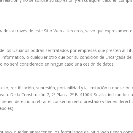
relación y no se solicite su supresión y en cualquier caso en cumpli
bados a través de este Sitio Web a terceros, salvo que expresamente s
s de los Usuarios podrán ser tratados por empresas que presten al Titul
 informático, o cualquier otro que por su condición de Encargada del
to no será considerado en ningún caso una cesión de datos.
so, rectificación, supresión, portabilidad y la limitación u oposición
Avda. De la Constitución 7, 2ª Planta 2º B. 41004. Sevilla, indicando 
tienen derecho a retirar el consentimiento prestado y tienen derecho
pd.es).
suario, puedan aparecer en los formularios del Sitio Web tienen como 