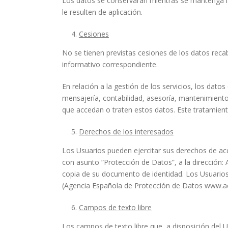
Los datos se conservarán mientras se mantenga la 
le resulten de aplicación.
Cesiones
No se tienen previstas cesiones de los datos reca
informativo correspondiente.
En relación a la gestión de los servicios, los dato
mensajería, contabilidad, asesoría, mantenimiento
que accedan o traten estos datos. Este tratamien
Derechos de los interesados
Los Usuarios pueden ejercitar sus derechos de acce
con asunto “Protección de Datos”, a la dirección: 
copia de su documento de identidad. Los Usuarios 
(Agencia Española de Protección de Datos www.ae
Campos de texto libre
Los campos de texto libre que, a disposición del U