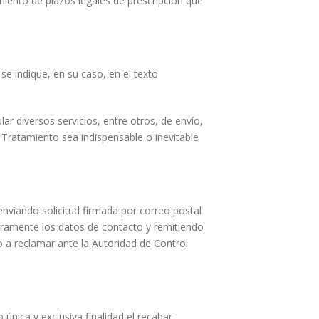
miento de plazos legales de prescripción que
e indique, en su caso, en el texto
ar diversos servicios, entre otros, de envío,
 Tratamiento sea indispensable o inevitable
 enviando solicitud firmada por correo postal
claramente los datos de contacto y remitiendo
 a reclamar ante la Autoridad de Control
única y exclusiva finalidad el recabar